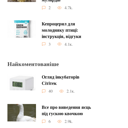
2
4.7k.
Кепроцерил для
молодняку ​​птиці:
інструкція, відгуки
3
4.1к.
Найкоментованіше
Огляд інкубаторів
Сітітек
40
2.1к.
Все про виведення яєць
під гускою квочкою
6
2.9k.