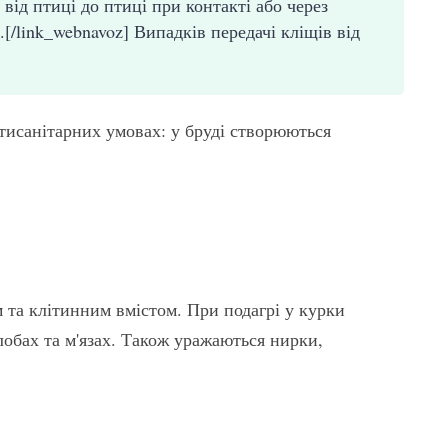
від птиці до птиці при контакті або через
.[/link_webnavoz] Випадків передачі кліщів від
тисанітарних умовах: у бруді створюються
та клітинним вмістом. При подагрі у курки
лобах та м'язах. Також уражаються нирки,