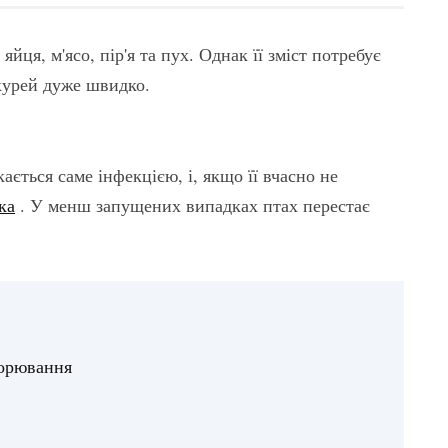
яйця, м'ясо, пір'я та пух. Однак її зміст потребує
курей дуже швидко.
ається саме інфекцією, і, якщо її вчасно не
ка
. У менш запущених випадках птах перестає
ворювання