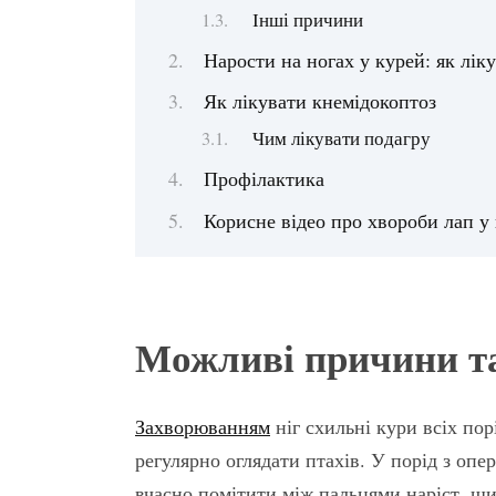
Інші причини
Нарости на ногах у курей: як лік
Як лікувати кнемідокоптоз
Чим лікувати подагру
Профілактика
Корисне відео про хвороби лап у
Можливі причини т
Захворюванням
ніг схильні кури всіх пор
регулярно оглядати птахів. У порід з оп
вчасно помітити між пальцями наріст, ши