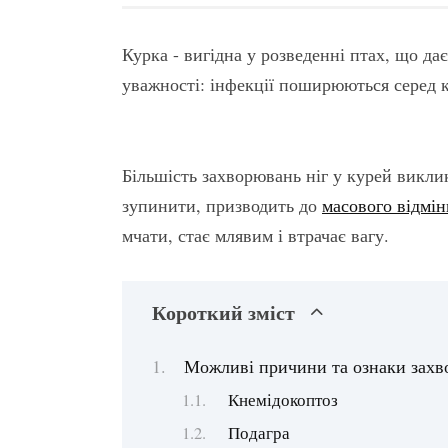
Курка - вигідна у розведенні птах, що дає 
уважності: інфекції поширюються серед 
Більшість захворювань ніг у курей виклик
зупинити, призводить до
масового відмін
мчати, стає млявим і втрачає вагу.
Короткий зміст
Можливі причини та ознаки зах
Кнемідокоптоз
Подагра