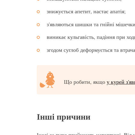
знижується апетит, настає апатія;
з'являються шишки та гнійні мішечки
виникає кульгавість, падіння при ход
згодом суглоб деформується та втрача
Що робити, якщо
у курей з'я
Інші причини
Іноді за гулю приймають натоптиші. Від 