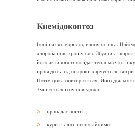
Кнемідокоптоз
Інші назви: короста, вапняна нога. Найі
хвороба стає хронічною. Збудник - корос
його активності посідає теплі місяці. Ін
проводить під шкірою: харчується, вигри
Потім цикл повторюється. Його діяльність
Змінюється їхня поведінка:
пропадає апетит;
кури стають неспокійними;