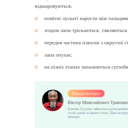
відшаровуються;
помітні лускаті нарости між пальцям
згодом лапи тріскаються, з'являються
передня частина плюсни з округлої с
лапа опухає;
на пізніх етапах запалюються суглоби
Порада експерта
Віктор Миколайович Травніко
Близько 20 років займається розведенням
гусей, качок та іншого птаха. Наш експе
читачам.