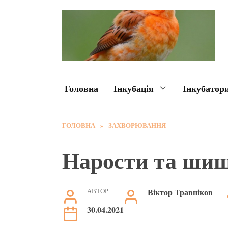
Перейти
до
змісту
Головна
Інкубація
Інкубатор
ГОЛОВНА
»
ЗАХВОРЮВАННЯ
Нарости та шиш
АВТОР
Віктор Травніков
30.04.2021