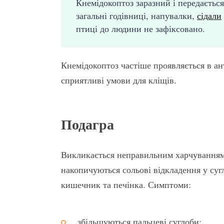
Кнемідокоптоз заразний і передається 
загальні годівниці, напувалки,
сідали
птиці до людини не зафіксовано.
Кнемідокоптоз частіше проявляється в ан
сприятливі умови для кліщів.
Подагра
Викликається неправильним харчуванням 
накопичуються сольові відкладення у суг
кишечник та печінка. Симптоми:
збільшуються пальцеві суглоби;