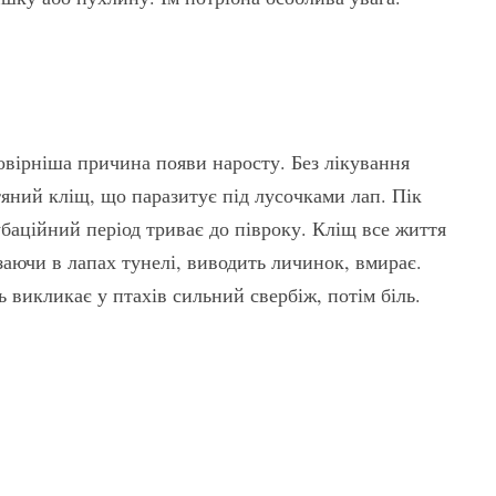
мовірніша причина появи наросту. Без лікування
тяний кліщ, що паразитує під лусочками лап. Пік
кубаційний період триває до півроку. Кліщ все життя
заючи в лапах тунелі, виводить личинок, вмирає.
 викликає у птахів сильний свербіж, потім біль.