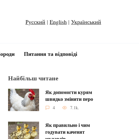
Русский
|
English
|
Український
ороди
Питання та відповіді
Найбільш читане
Як допомогти курям
швидко змінити перо
4
7.1k.
Як правильно і чим
годувати каченят
мулардів