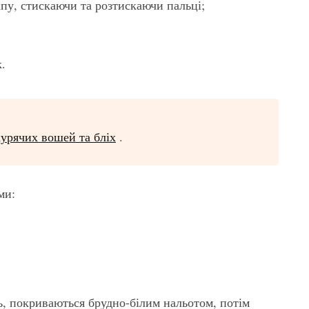
апу, стискаючи та розтискаючи пальці;
к.
курячих вошей та бліх
.
ми:
ь, покриваються брудно-білим нальотом, потім