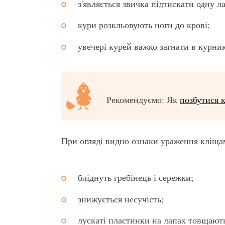
з'являється звичка підтискати одну л
кури розкльовують ноги до крові;
увечері курей важко загнати в курни
Рекомендуємо: Як
позбутися 
При огляді видно ознаки ураження кліща
бліднуть гребінець і сережки;
знижується несучість;
лускаті пластинки на лапах товщают