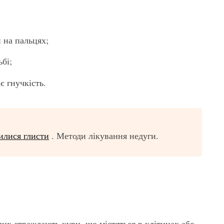
 на пальцях;
ьбі;
є гнучкість.
вилися глисти
. Методи лікування недуги.
них страждають кури, що містяться в клітинах або