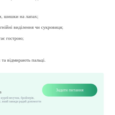
и, шишки на лапах;
 гнійні виділення чи сукровиця;
тає гострою;
 та відмирають пальці.
Задати питання
в
 курей несучок, бройлерів,
рт, який завжди радий допомогти