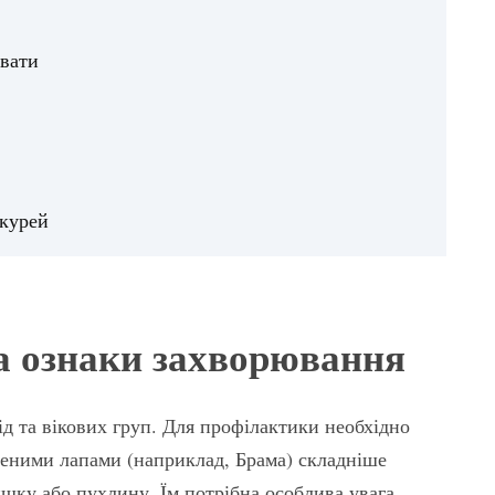
увати
 курей
а ознаки захворювання
ід та вікових груп. Для профілактики необхідно
ереними лапами (наприклад, Брама) складніше
шку або пухлину. Їм потрібна особлива увага.