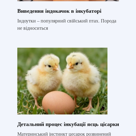
Виведення індокачок в інкубаторі
Індоутки – популярний свійський птах. Порода
не відноситься
Детальний процес інкубації яєць цісарки
Материнський інстинкт цесарок розвинений