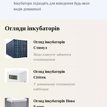
Інкубатори підходять для виведення будь-яких
видів домашньої
Огляди інкубаторів
Огляд інкубаторів
Стимул
Якщо плануєте займатися
птахівництвом
Огляд інкубаторів
Сітітек
У домашньому птахівництві
найбільше
Огляд інкубаторів Нова
Батор