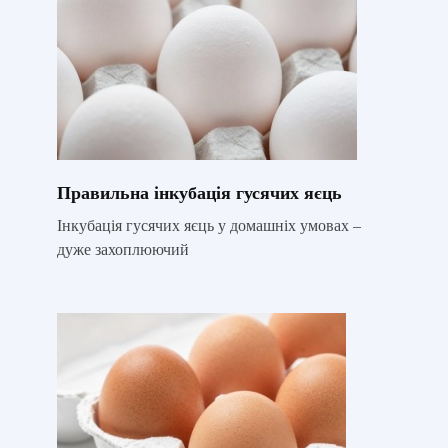
Правильна інкубація гусячих яєць
Інкубація гусячих яєць у домашніх умовах –
дуже захоплюючий