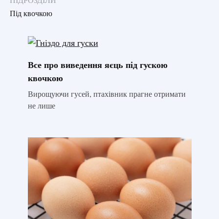
ПІДРОЗДІЛИ
Під квочкою
Все про виведення яєць під гускою
квочкою
Вирощуючи гусей, птахівник прагне отримати
не лише