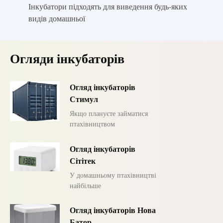
Інкубатори підходять для виведення будь-яких
видів домашньої
Огляди інкубаторів
Огляд інкубаторів
Стимул
Якщо плануєте займатися
птахівництвом
Огляд інкубаторів
Сітітек
У домашньому птахівництві
найбільше
Огляд інкубаторів Нова
Батор