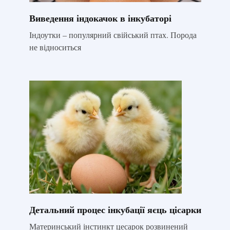
Виведення індокачок в інкубаторі
Індоутки – популярний свійський птах. Порода
не відноситься
Детальний процес інкубації яєць цісарки
Материнський інстинкт цесарок розвинений