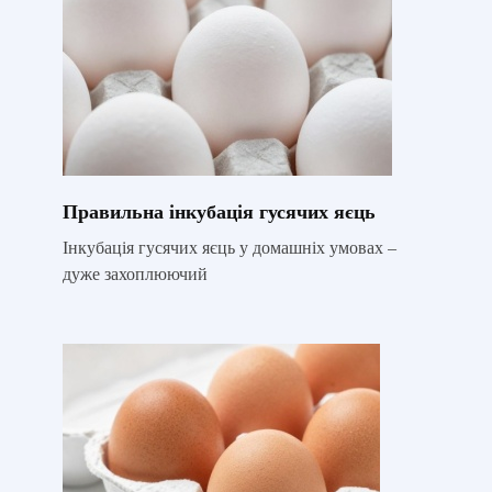
Правильна інкубація гусячих яєць
Інкубація гусячих яєць у домашніх умовах –
дуже захоплюючий