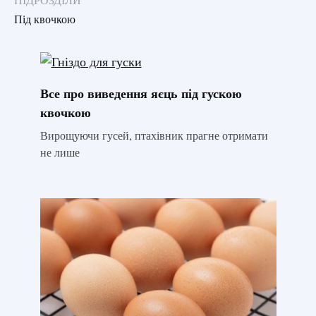
ПІДРОЗДІЛИ
Під квочкою
Все про виведення яєць під гускою
квочкою
Вирощуючи гусей, птахівник прагне отримати
не лише